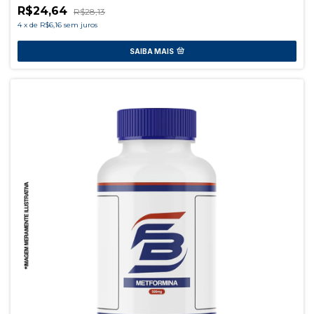
R$24,64
R$28,13
4
x
de
R$6,16
sem juros
SAIBA MAIS