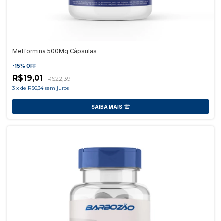
Metformina 500Mg Cápsulas
-
15
%
OFF
R$19,01
R$22,39
3
x
de
R$6,34
sem juros
SAIBA MAIS