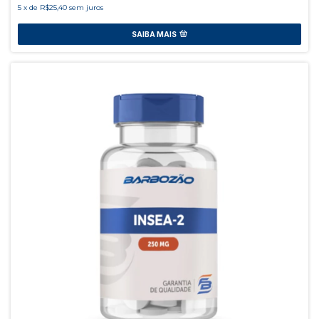
5
x
de
R$25,40
sem juros
SAIBA MAIS