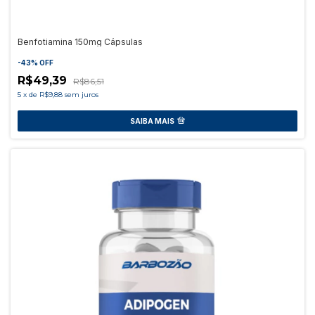
Benfotiamina 150mg Cápsulas
-
43
%
OFF
R$49,39
R$86,51
5
x
de
R$9,88
sem juros
SAIBA MAIS