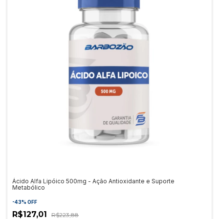
Ácido Alfa Lipóico 500mg - Ação Antioxidante e Suporte
Metabólico
-
43
%
OFF
R$127,01
R$223,88