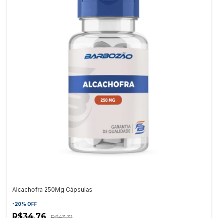
Alcachofra 250Mg Cápsulas
-
20
%
OFF
R$34,76
R$43,31