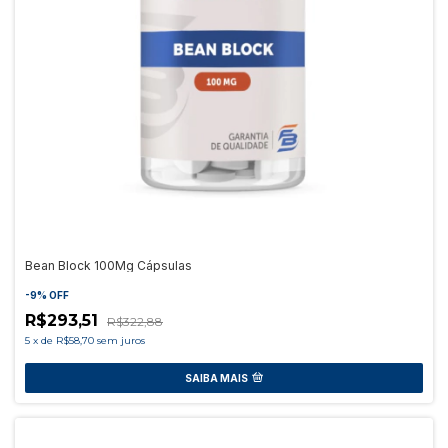
Bean Block 100Mg Cápsulas
-
9
%
OFF
R$293,51
R$322,88
5
x
de
R$58,70
sem juros
SAIBA MAIS