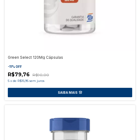
Green Select 120Mg Cápsulas
-
11
%
OFF
R$79,76
R$90,00
5
x
de
R$15,95
sem juros
SAIBA MAIS