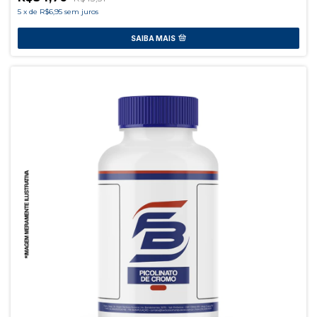
5
x
de
R$6,95
sem juros
SAIBA MAIS