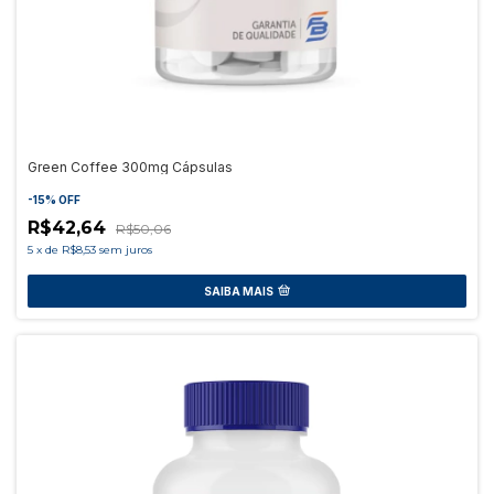
Green Coffee 300mg Cápsulas
-
15
%
OFF
R$42,64
R$50,06
5
x
de
R$8,53
sem juros
SAIBA MAIS