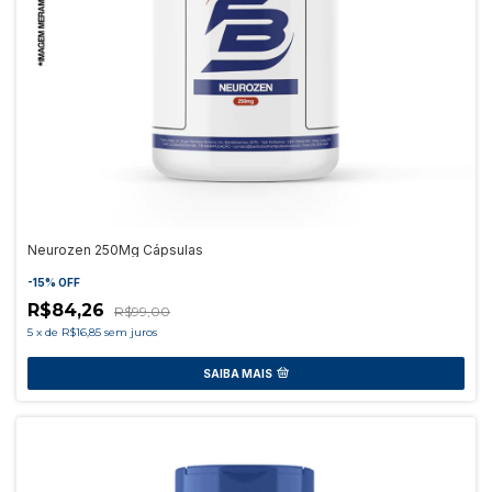
Neurozen 250Mg Cápsulas
-
15
%
OFF
R$84,26
R$99,00
5
x
de
R$16,85
sem juros
SAIBA MAIS