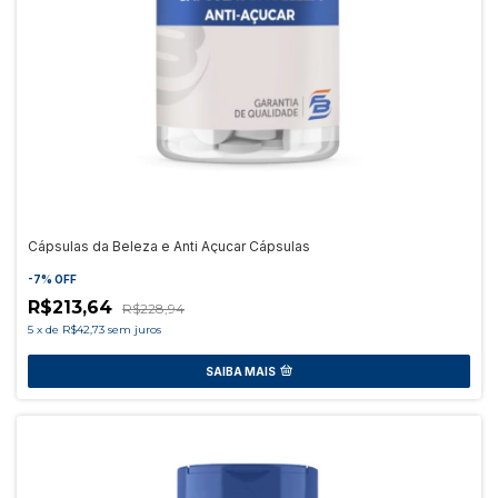
Cápsulas da Beleza e Anti Açucar Cápsulas
-
7
%
OFF
R$213,64
R$228,94
5
x
de
R$42,73
sem juros
SAIBA MAIS