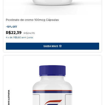
Picolinato de cromo 100mcg Cápsulas
-
10
%
OFF
R$22,39
R$24,75
4
x
de
R$5,60
sem juros
SAIBA MAIS