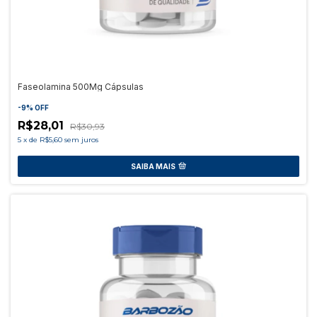
Faseolamina 500Mg Cápsulas
-
9
%
OFF
R$28,01
R$30,93
5
x
de
R$5,60
sem juros
SAIBA MAIS