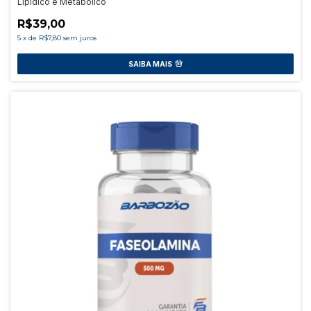
Lipídico e Metabólico
R$39,00
5
x
de
R$7,80
sem juros
SAIBA MAIS