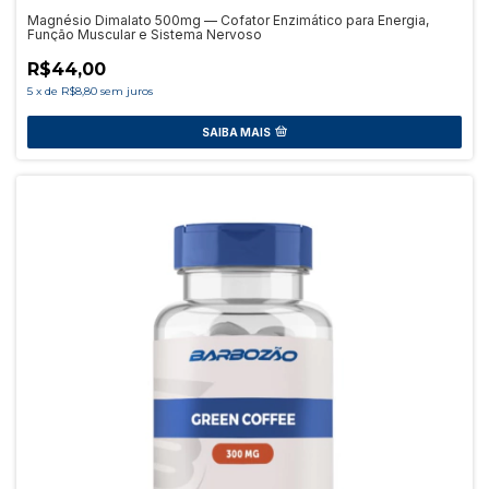
Magnésio Dimalato 500mg — Cofator Enzimático para Energia,
Função Muscular e Sistema Nervoso
R$44,00
5
x
de
R$8,80
sem juros
SAIBA MAIS