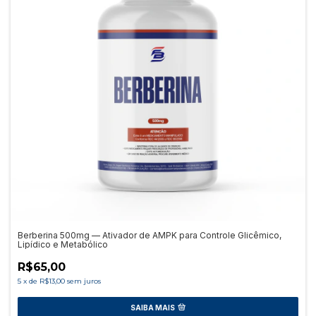
Berberina 500mg — Ativador de AMPK para Controle Glicêmico,
Lipídico e Metabólico
R$65,00
5
x
de
R$13,00
sem juros
SAIBA MAIS