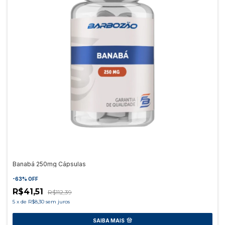
Banabá 250mg Cápsulas
-
63
%
OFF
R$41,51
R$112,39
5
x
de
R$8,30
sem juros
SAIBA MAIS