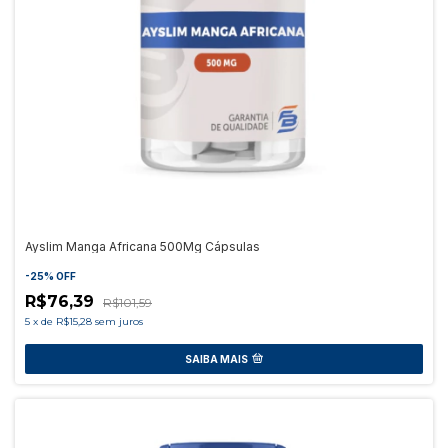
Ayslim Manga Africana 500Mg Cápsulas
-
25
%
OFF
R$76,39
R$101,59
5
x
de
R$15,28
sem juros
SAIBA MAIS