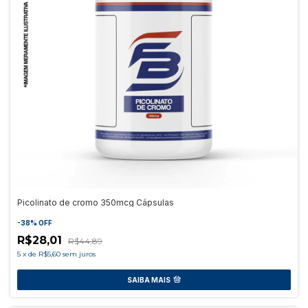
Picolinato de cromo 350mcg Cápsulas
-
38
%
OFF
R$28,01
R$44,89
5
x
de
R$5,60
sem juros
SAIBA MAIS