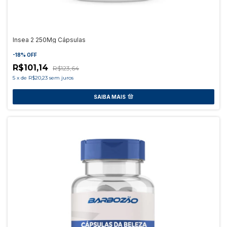
Insea 2 250Mg Cápsulas
-
18
%
OFF
R$101,14
R$123,64
5
x
de
R$20,23
sem juros
SAIBA MAIS