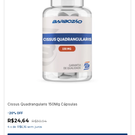
Cissus Quadrangularis 150Mg Cápsulas
-
20
%
OFF
R$24,64
R$30,94
4
x
de
R$6,16
sem juros