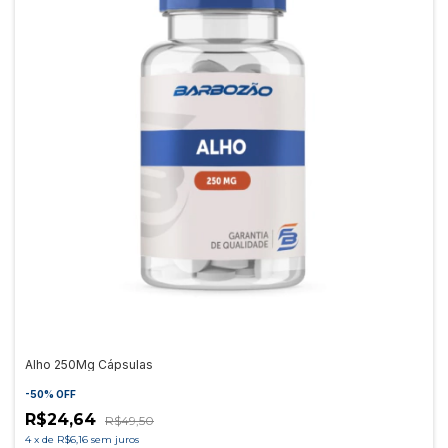
Alho 250Mg Cápsulas
-
50
%
OFF
R$24,64
R$49,50
4
x
de
R$6,16
sem juros