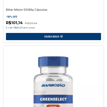
Bitter Melon 500Mg Cápsulas
-
18
%
OFF
R$101,14
R$123,64
5
x
de
R$20,23
sem juros
SAIBA MAIS