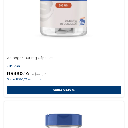
Adipogen 300mg Cápsulas
-
11
%
OFF
R$380,14
R$425,25
5
x
de
R$76,03
sem juros
SAIBA MAIS