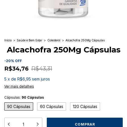
Início
>
Saúde e Bem Estar
>
Colesterol
>
Alcachofra 250Mg Cápsulas
Alcachofra 250Mg Cápsulas
-
20
%
OFF
R$34,76
R$43,31
5
x
de
R$6,95
sem juros
Ver mais detalhes
Cápsulas:
90 Cápsulas
90 Cápsulas
60 Cápsulas
120 Cápsulas