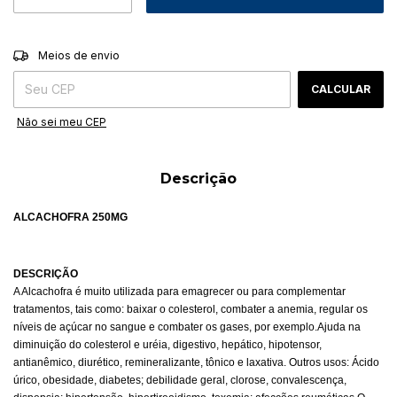
ALTERAR CEP
Entregas para o CEP:
Meios de envio
CALCULAR
Não sei meu CEP
Descrição
ALCACHOFRA 250MG
DESCRIÇÃO
A Alcachofra é
muito utilizada para emagrecer ou para complementar
tratamentos, tais como: baixar o colesterol, combater a anemia, regular os
níveis de açúcar no sangue e combater os gases, por exemplo.
Ajuda na
diminuição do colesterol e uréia, digestivo, hepático, hipotensor,
antianêmico, diurético, remineralizante, tônico e laxativa. Outros usos: Ácido
úrico, obesidade, diabetes; debilidade geral, clorose, convalescença,