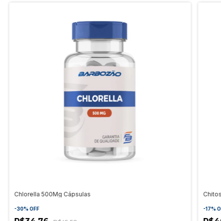
Chlorella 500Mg Cápsulas
Chito
-
30
%
OFF
-
17
%
O