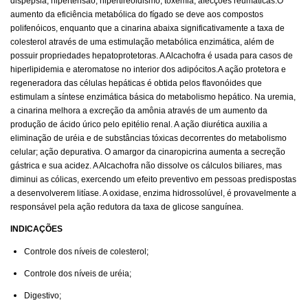
dispepsia; hipertensão, hipertireoidismo, toxemia; afecções reumáticas.O
aumento da eficiência metabólica do fígado se deve aos compostos
polifenóicos, enquanto que a cinarina abaixa significativamente a taxa de
colesterol através de uma estimulação
metabólica enzimática, além de
possuir propriedades hepatoprotetoras. A Alcachofra é usada para casos de
hiperlipidemia e ateromatose no interior dos adipócitos.A ação protetora e
regeneradora das células hepáticas é obtida pelos flavonóides que
estimulam a síntese enzimática básica do metabolismo hepático. Na uremia,
a cinarina melhora a excreção da amônia através de um aumento da
produção de ácido úrico pelo epitélio renal. A ação diurética auxilia a
eliminação de uréia e de substâncias tóxicas decorrentes do metabolismo
celular; ação depurativa. O amargor da cinaropicrina aumenta a secreção
gástrica e sua acidez. A Alcachofra não dissolve os cálculos biliares, mas
diminui as cólicas, exercendo um efeito preventivo em pessoas predispostas
a desenvolverem litíase. A oxidase, enzima hidrossolúvel, é provavelmente a
responsável pela ação redutora da taxa de glicose sanguínea.
INDICAÇÕES
Controle dos níveis de colesterol;
Controle dos níveis de uréia;
Digestivo;