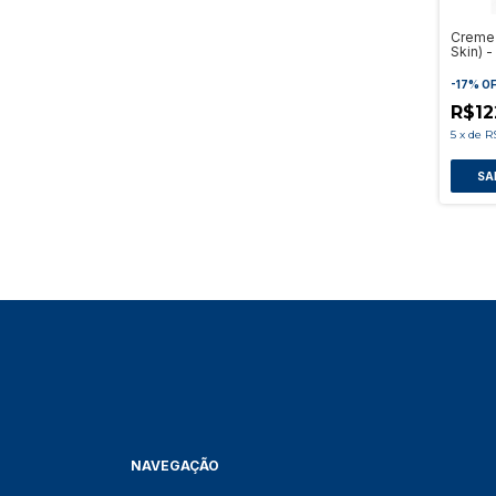
Creme 
Skin) 
Pele
-
17
%
O
R$12
5
x
de
R
NAVEGAÇÃO