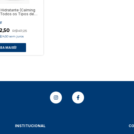
Hidratante (Calming
- Todos os Tipos de
FF
2,50
R$147,25
$24,50
sem juros
INSTITUCIONAL
C