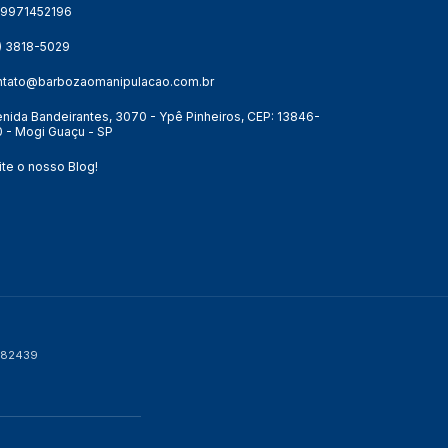
19971452196
9) 3818-5029
ntato@barbozaomanipulacao.com.br
nida Bandeirantes, 3070 - Ypê Pinheiros, CEP: 13846-
 - Mogi Guaçu - SP
ite o nosso Blog!
P 82439