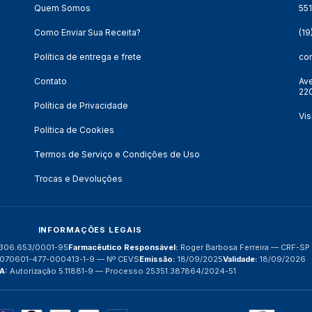
Quem Somos
55
Como Enviar Sua Receita?
(1
Política de entrega e frete
co
Contato
Ave
220
Política de Privacidade
Vis
Política de Cookies
Termos de Serviço e Condições de Uso
Trocas e Devoluções
INFORMAÇÕES LEGAIS
306.653/0001-95
Farmacêutico Responsável:
Roger Barbosa Ferreira — CRF-S
070601-477-000413-1-9 — Nº CEVS
Emissão:
18/09/2025
Validade:
18/09/2026
A:
Autorização 5.11881-9 — Processo 25351.387864/2024-51