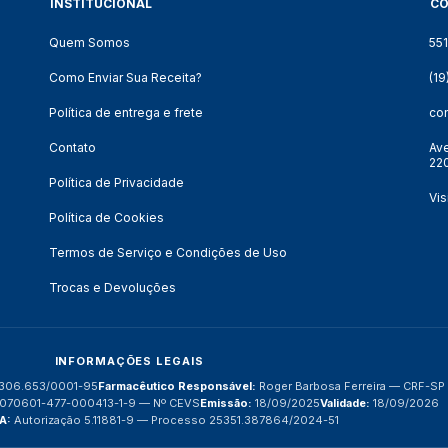
INSTITUCIONAL
C
Quem Somos
55
Como Enviar Sua Receita?
(1
Política de entrega e frete
co
Contato
Ave
220
Política de Privacidade
Vis
Política de Cookies
Termos de Serviço e Condições de Uso
Trocas e Devoluções
INFORMAÇÕES LEGAIS
306.653/0001-95
Farmacêutico Responsável:
Roger Barbosa Ferreira — CRF-S
070601-477-000413-1-9 — Nº CEVS
Emissão:
18/09/2025
Validade:
18/09/2026
A:
Autorização 5.11881-9 — Processo 25351.387864/2024-51