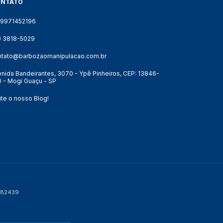
ONTATO
19971452196
9) 3818-5029
ntato@barbozaomanipulacao.com.br
nida Bandeirantes, 3070 - Ypê Pinheiros, CEP: 13846-
 - Mogi Guaçu - SP
ite o nosso Blog!
P 82439