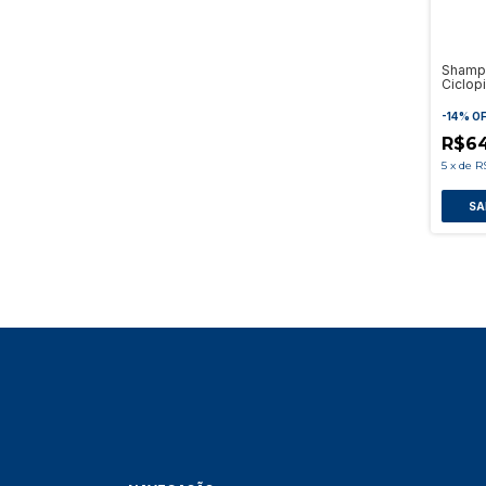
Shamp
Ciclop
Salicil
-
14
%
O
R$6
5
x
de
R
SA