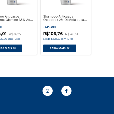
oo Anticaspa
Shampoo Anticaspa
irox Olamine 1,5% Ac
Octopirox 2% Ol Melaleuca
ico 3%
1%
FF
-
24
%
OFF
4,01
R$106,76
R$74,25
R$140,51
$12,80
sem juros
5
x
de
R$21,35
sem juros
IBA MAIS
SAIBA MAIS