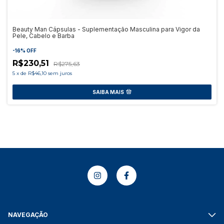
Beauty Man Cápsulas - Suplementação Masculina para Vigor da
Pele, Cabelo e Barba
-
16
%
OFF
R$230,51
R$275,63
5
x
de
R$46,10
sem juros
SAIBA MAIS
NAVEGAÇÃO