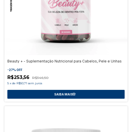
Beauty + - Suplementação Nutricional para Cabelos, Pele e Unhas
-
27
%
OFF
R$253,56
R$346,50
5
x
de
R$50,71
sem juros