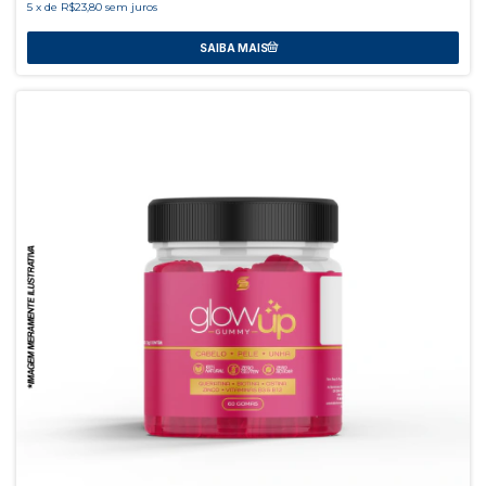
5
x
de
R$23,80
sem juros