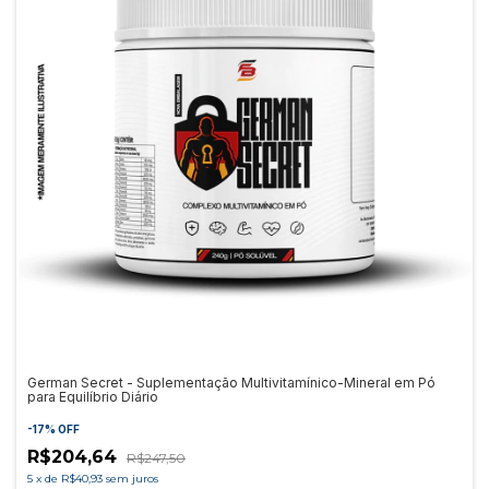
German Secret - Suplementação Multivitamínico-Mineral em Pó
para Equilíbrio Diário
-
17
%
OFF
R$204,64
R$247,50
5
x
de
R$40,93
sem juros