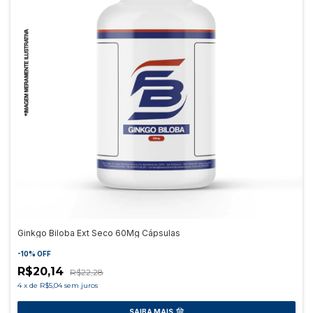
Ginkgo Biloba Ext Seco 60Mg Cápsulas
-
10
%
OFF
R$20,14
R$22,28
4
x
de
R$5,04
sem juros
SAIBA MAIS