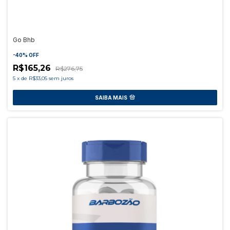
Go Bhb
-
40
%
OFF
R$165,26
R$276,75
5
x
de
R$33,05
sem juros
SAIBA MAIS