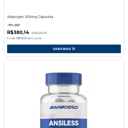
Adipogen 300mg Cápsulas
-
11
%
OFF
R$380,14
R$425,25
5
x
de
R$76,03
sem juros
SAIBA MAIS