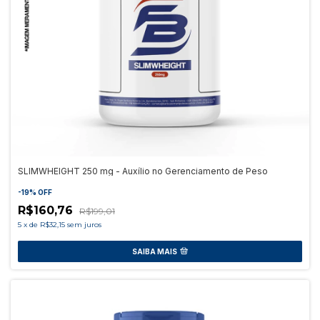
SLIMWHEIGHT 250 mg - Auxílio no Gerenciamento de Peso
-
19
%
OFF
R$160,76
R$199,01
5
x
de
R$32,15
sem juros
SAIBA MAIS