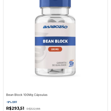
Bean Block 100Mg Cápsulas
-
9
%
OFF
R$293,51
R$322,88