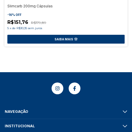
Slimcarb 200mg Cápsulas
-
16
%
OFF
R$151,76
R$179,89
5
x
de
R$30,35
sem juros
SAIBA MAIS
NAVEGAÇÃO
INSTITUCIONAL