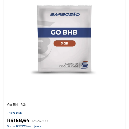
Go Bhb 3Gr
-
32
%
OFF
R$168,64
R$247,50
5
x
de
R$33,73
sem juros