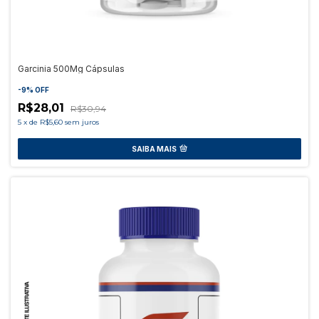
Garcinia 500Mg Cápsulas
-
9
%
OFF
R$28,01
R$30,94
5
x
de
R$5,60
sem juros
SAIBA MAIS