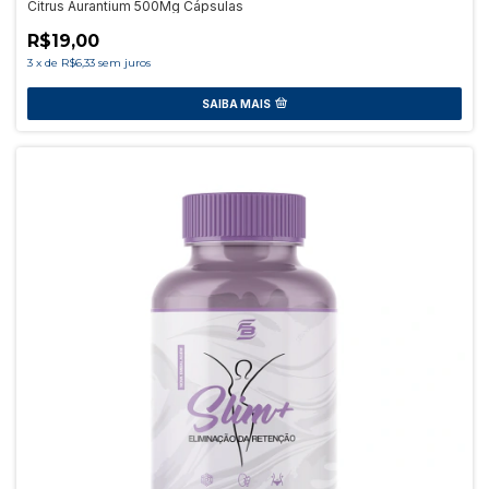
Citrus Aurantium 500Mg Cápsulas
R$19,00
3
x
de
R$6,33
sem juros
SAIBA MAIS