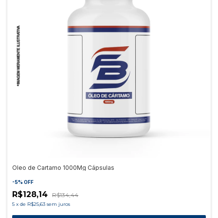
Oleo de Cartamo 1000Mg Cápsulas
-
5
%
OFF
R$128,14
R$134,44
5
x
de
R$25,63
sem juros