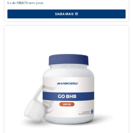
5
x
de
R$58,70
sem juros
SAIBA MAIS