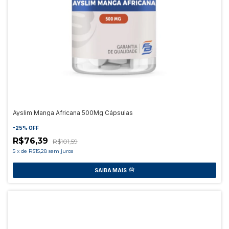
Ayslim Manga Africana 500Mg Cápsulas
-
25
%
OFF
R$76,39
R$101,59
5
x
de
R$15,28
sem juros
SAIBA MAIS