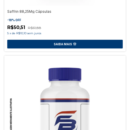
Saffrin 88,25Mg Cápsulas
-
18
%
OFF
R$50,51
R$61,88
5
x
de
R$10,10
sem juros
SAIBA MAIS