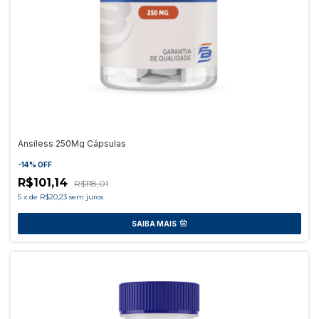
Ansiless 250Mg Cápsulas
-
14
%
OFF
R$101,14
R$118,01
5
x
de
R$20,23
sem juros
SAIBA MAIS