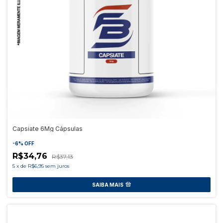
Capsiate 6Mg Cápsulas
-
6
%
OFF
R$34,76
R$37,13
5
x
de
R$6,95
sem juros
SAIBA MAIS