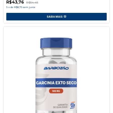
R$43,76
R$54,45
5
x
de
R$8,75
sem juros
SAIBA MAIS