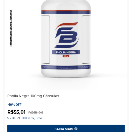
Pholia Negra 100mg Cápsulas
-
19
%
OFF
R$55,01
R$68,06
5
x
de
R$11,00
sem juros
SAIBA MAIS