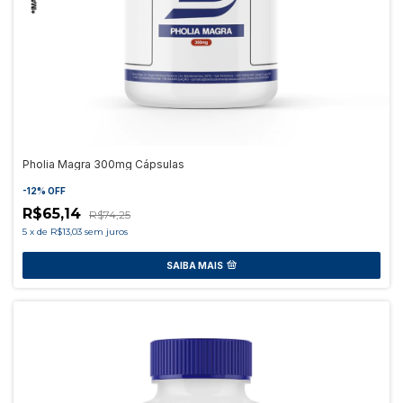
Pholia Magra 300mg Cápsulas
-
12
%
OFF
R$65,14
R$74,25
5
x
de
R$13,03
sem juros
SAIBA MAIS