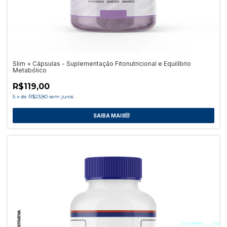
Slim + Cápsulas - Suplementação Fitonutricional e Equilíbrio
Metabólico
R$119,00
5
x
de
R$23,80
sem juros