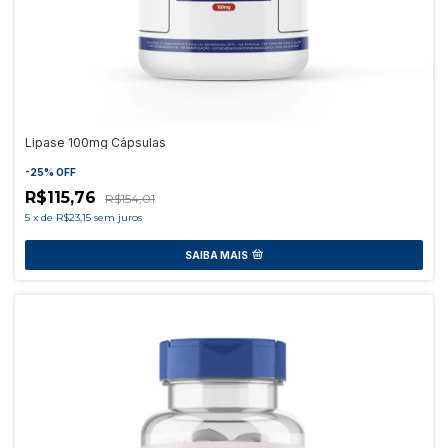
Lipase 100mg Cápsulas
-
25
%
OFF
R$115,76
R$154,01
5
x
de
R$23,15
sem juros
SAIBA MAIS