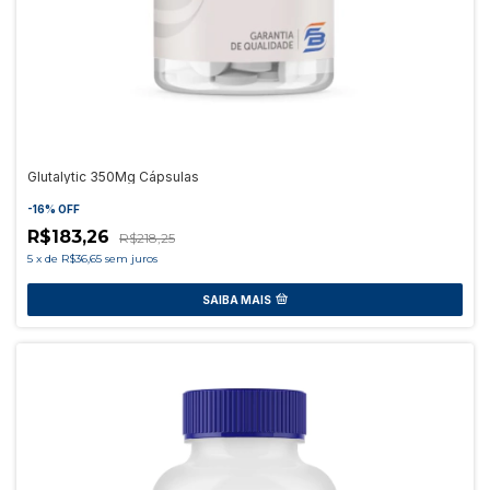
Glutalytic 350Mg Cápsulas
-
16
%
OFF
R$183,26
R$218,25
5
x
de
R$36,65
sem juros
SAIBA MAIS