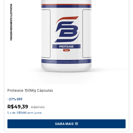
Protease 150Mg Cápsulas
-
27
%
OFF
R$49,39
R$67,50
5
x
de
R$9,88
sem juros
SAIBA MAIS