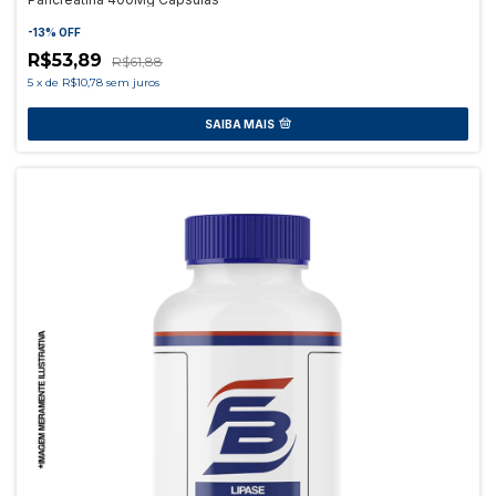
-
13
%
OFF
R$53,89
R$61,88
5
x
de
R$10,78
sem juros
SAIBA MAIS