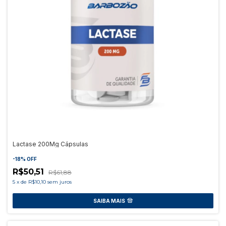
Lactase 200Mg Cápsulas
-
18
%
OFF
R$50,51
R$61,88
5
x
de
R$10,10
sem juros
SAIBA MAIS