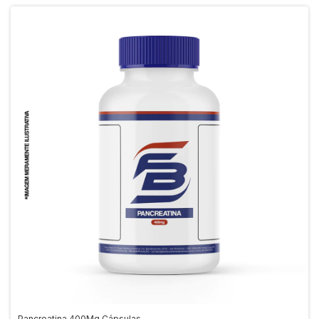
Pancreatina 400Mg Cápsulas