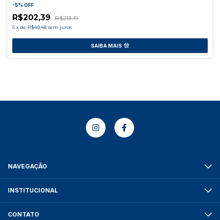
-
5
%
OFF
R$202,39
R$213,19
5
x
de
R$40,48
sem juros
SAIBA MAIS
NAVEGAÇÃO
INSTITUCIONAL
CONTATO