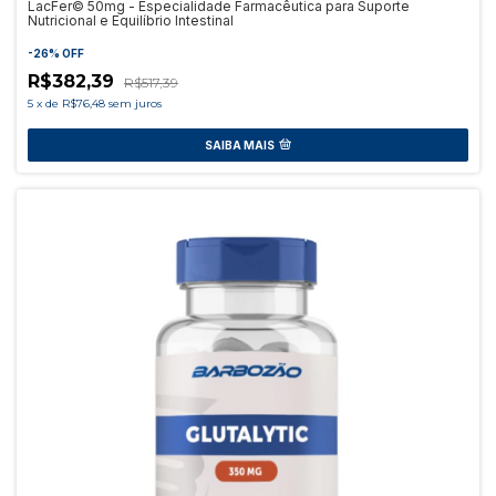
LacFer© 50mg - Especialidade Farmacêutica para Suporte
Nutricional e Equilíbrio Intestinal
-
26
%
OFF
R$382,39
R$517,39
5
x
de
R$76,48
sem juros
SAIBA MAIS