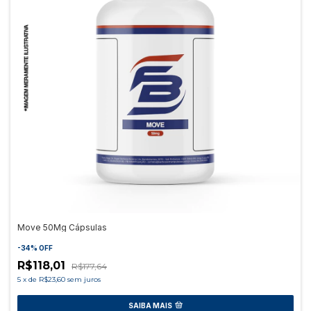
Move 50Mg Cápsulas
-
34
%
OFF
R$118,01
R$177,64
5
x
de
R$23,60
sem juros
SAIBA MAIS