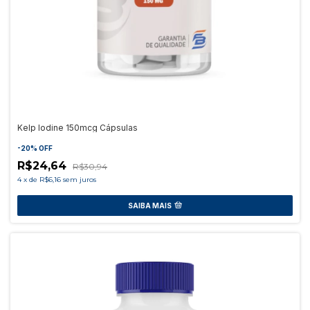
Kelp Iodine 150mcg Cápsulas
-
20
%
OFF
R$24,64
R$30,94
4
x
de
R$6,16
sem juros
SAIBA MAIS