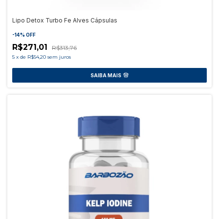
Lipo Detox Turbo Fe Alves Cápsulas
-
14
%
OFF
R$271,01
R$313,76
5
x
de
R$54,20
sem juros
SAIBA MAIS