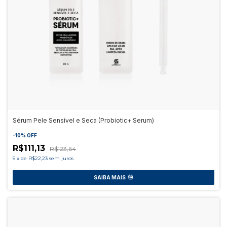
Sérum Pele Sensível e Seca (Probiotic+ Serum)
-
10
%
OFF
R$111,13
R$123,64
5
x
de
R$22,23
sem juros
SAIBA MAIS