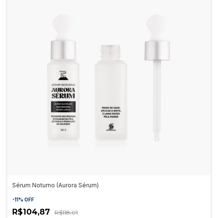
Sérum Noturno (Aurora Sérum)
-
11
%
OFF
R$104,87
R$118,01