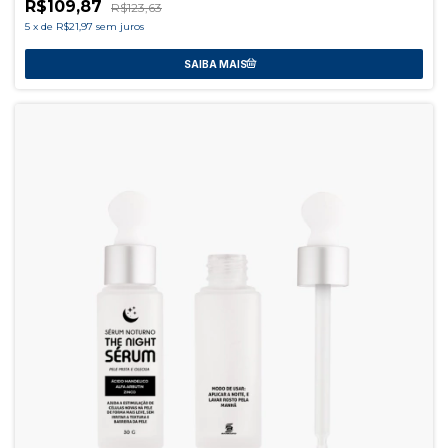
R$109,87
R$123,63
5
x
de
R$21,97
sem juros