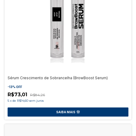
Sérum Crescimento de Sobrancelha (BrowBoost Serum)
-
13
%
OFF
R$73,01
R$84,26
5
x
de
R$14,60
sem juros
SAIBA MAIS