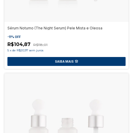
Sérum Noturno (The Night Serum) Pele Mista e Oleosa
-
11
%
OFF
R$104,87
R$118,01
5
x
de
R$20,97
sem juros
SAIBA MAIS