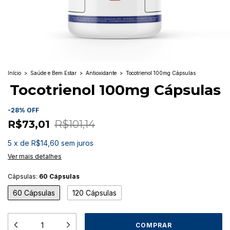
Início
>
Saúde e Bem Estar
>
Antioxidante
>
Tocotrienol 100mg Cápsulas
Tocotrienol 100mg Cápsulas
-
28
%
OFF
R$73,01
R$101,14
5
x
de
R$14,60
sem juros
Ver mais detalhes
Cápsulas:
60 Cápsulas
60 Cápsulas
120 Cápsulas