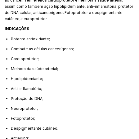
ao câncer. Tem efeitos cardioprotetor e melhora a saúde arterial,
assim como também ação hipolipidemiante, anti-inflamatória, protetor
do DNA celular, anticancerígeno, Fotoprotetor e despigmentante
cutâneo, neuroprotetor.
INDICAÇÕES
Potente antioxidante;
Combate as células cancerígenas;
Cardioprotetor;
Melhora da saúde arterial;
Hipolipidemiante;
Anti-inflamatório;
Proteção do DNA;
Neuroprotetor;
Fotoprotetor;
Despigmentante cutâneo;
Antiaging;