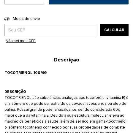
ALTERAR CEP
Entregas para o CEP:
Meios de envio
CALCULAR
Não sei meu CEP
Descrição
TOCOTRIENOL 100MG
DESCRIÇÃO
TOCOTRIENOL são substâncias análogas aos tocoferóis (vitamina E) é
um isômero que pode ser extraído da cevada, aveia, arroz ou óleo de
palma. Possui grande poder antioxidante, sendo considerada 60x
maior que a da vitamina E. Devido a sua estrutura molecular, eleva ao
máximo os benefícios à saúde, além de ser rico em gama-tocotrienol,
o isômero tocotrienol conhecido por suas propriedades de combate