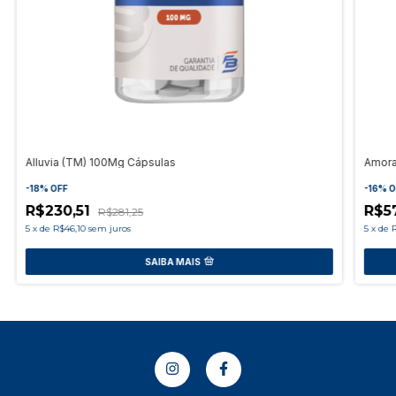
Alluvia (TM) 100Mg Cápsulas
Amora
-
18
%
OFF
-
16
%
O
R$230,51
R$5
R$281,25
5
x
de
R$46,10
sem juros
5
x
de
R
SAIBA MAIS