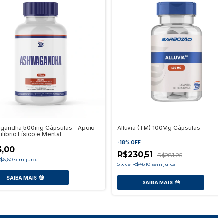
gandha 500mg Cápsulas - Apoio
Alluvia (TM) 100Mg Cápsulas
ilíbrio Físico e Mental
-
18
%
OFF
3,00
R$230,51
R$281,25
$6,60
sem juros
5
x
de
R$46,10
sem juros
SAIBA MAIS
SAIBA MAIS