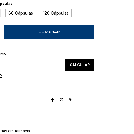
psulas
60 Cápsulas
120 Cápsulas
ALTERAR CEP
CEP:
nvio
CALCULAR
EP
adas em farmácia