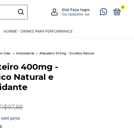
0
Olá!
Faça login
Ou cadastre-se
HORMÉ - DRINKS PARA PERFORMANCE
m Estar
>
Antioxidante
>
Abacateiro 400mg - Diurético Natural
eiro 400mg -
ico Natural e
idante
R$97,88
sem juros
es