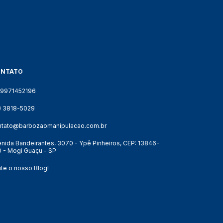
ONTATO
19971452196
9) 3818-5029
ntato@barbozaomanipulacao.com.br
nida Bandeirantes, 3070 - Ypê Pinheiros, CEP: 13846-
 - Mogi Guaçu - SP
ite o nosso Blog!