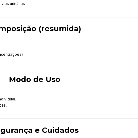
ias urinárias
mposição (resumida)
ncentrações)
Modo de Uso
dividual.
cas.
gurança e Cuidados