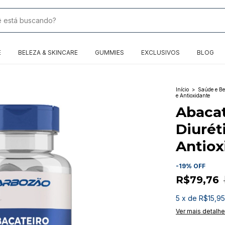
E
BELEZA & SKINCARE
GUMMIES
EXCLUSIVOS
BLOG
Início
>
Saúde e Be
e Antioxidante
Abacat
Diurét
Antiox
-
19
%
OFF
R$79,76
5
x
de
R$15,95
Ver mais detalh