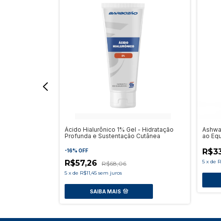
500Mg Cápsulas
Ácido Hialurônico 1% Gel - Hidratação
Ashwa
Profunda e Sustentação Cutânea
ao Equ
R$3
-
16
%
OFF
R$57,26
5
x
de
R
R$68,06
5
x
de
R$11,45
sem juros
SAIBA MAIS