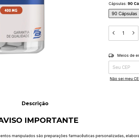
Cápsulas:
90 Cá
90 Cápsulas
Entregas para o 
Meios de e
Não sei meu C
Descrição
AVISO IMPORTANTE
entos manipulados são preparações farmacêuticas personalizadas, elabor