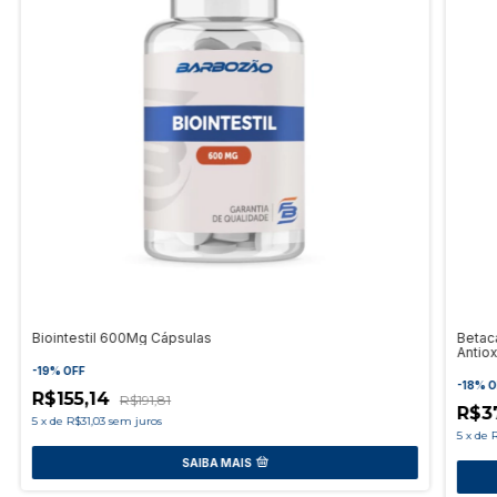
Biointestil 600Mg Cápsulas
Betac
Antiox
-
19
%
OFF
-
18
%
O
R$155,14
R$191,81
R$3
5
x
de
R$31,03
sem juros
5
x
de
R
SAIBA MAIS