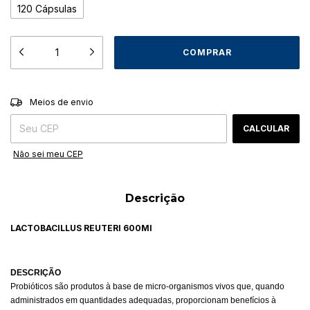
120 Cápsulas
ALTERAR CEP
Entregas para o CEP:
Meios de envio
CALCULAR
Não sei meu CEP
Descrição
LACTOBACILLUS REUTERI 600MI
DESCRIÇÃO
Probióticos são produtos à base de micro-organismos vivos que, quando
administrados em quantidades adequadas, proporcionam benefícios à