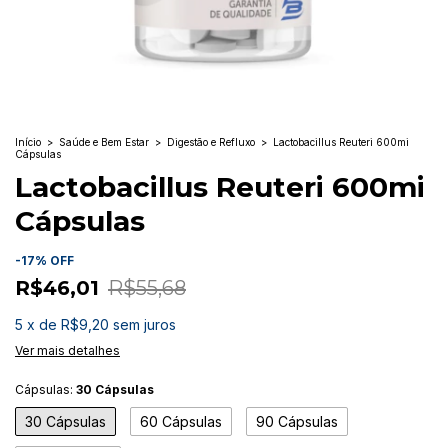
Início
>
Saúde e Bem Estar
>
Digestão e Refluxo
>
Lactobacillus Reuteri 600mi
Cápsulas
Lactobacillus Reuteri 600mi
Cápsulas
-
17
%
OFF
R$46,01
R$55,68
5
x
de
R$9,20
sem juros
Ver mais detalhes
Cápsulas:
30 Cápsulas
30 Cápsulas
60 Cápsulas
90 Cápsulas