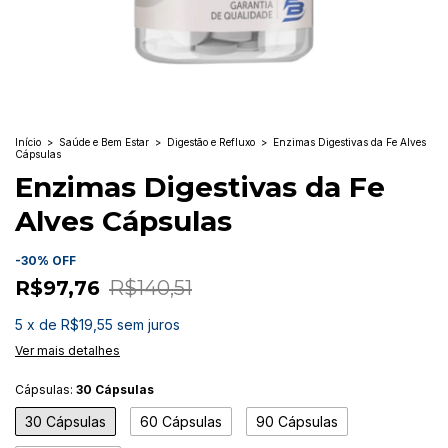
Início
>
Saúde e Bem Estar
>
Digestão e Refluxo
>
Enzimas Digestivas da Fe Alves
Cápsulas
Enzimas Digestivas da Fe
Alves Cápsulas
-
30
%
OFF
R$97,76
R$140,51
5
x
de
R$19,55
sem juros
Ver mais detalhes
Cápsulas:
30 Cápsulas
30 Cápsulas
60 Cápsulas
90 Cápsulas