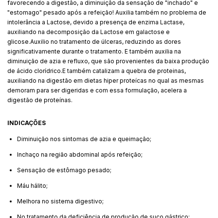
favorecendo a digestão, a diminuição da sensação de "inchado" e
"estomago" pesado após a refeição! Auxilia também no problema de
intolerância a Lactose, devido a presença de enzima Lactase,
auxiliando na decomposição da Lactose em galactose e
glicose.Auxilio no tratamento de úlceras, reduzindo as dores
significativamente durante o tratamento. E também auxilia na
diminuição de azia e refluxo, que são provenientes da baixa produção
de ácido clorídrico.E também catalizam a quebra de proteinas,
auxiliando na digestão em dietas hiper proteícas no qual as mesmas
demoram para ser digeridas e com essa formulação, acelera a
digestão de proteínas.
INDICAÇÕES
Diminuição nos sintomas de azia e queimação;
Inchaço na região abdominal após refeição;
Sensação de estômago pesado;
Máu hálito;
Melhora no sistema digestivo;
No tratamento da deficiência de produção de suco gástrico;