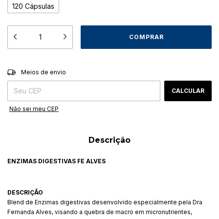
120 Cápsulas
ALTERAR CEP
Entregas para o CEP:
Meios de envio
CALCULAR
Não sei meu CEP
Descrição
ENZIMAS DIGESTIVAS FE ALVES
DESCRIÇÃO
Blend de Enzimas digestivas desenvolvido especialmente pela Dra
Fernanda Alves, visando a quebra de macro em micronutrientes,