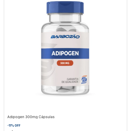
Adipogen 300mg Cápsulas
-
11
%
OFF