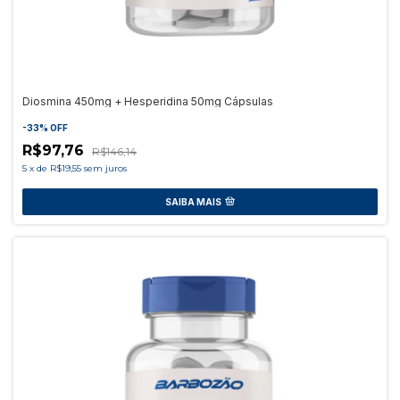
Diosmina 450mg + Hesperidina 50mg Cápsulas
-
33
%
OFF
R$97,76
R$146,14
5
x
de
R$19,55
sem juros
SAIBA MAIS