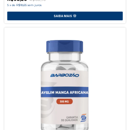
5
x
de
R$18,65
sem juros
SAIBA MAIS