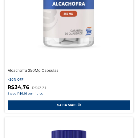
Alcachofra 250Mg Cápsulas
-
20
%
OFF
R$34,76
R$43,31
5
x
de
R$6,95
sem juros
SAIBA MAIS