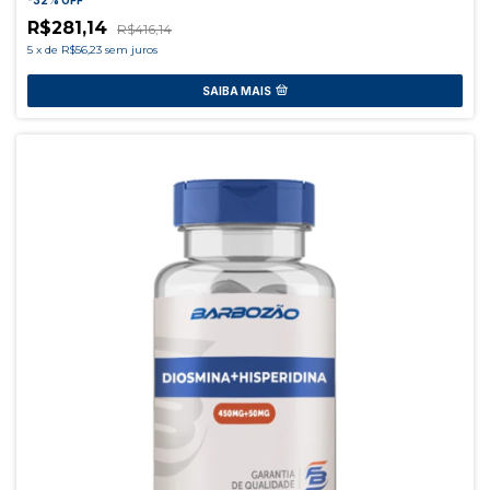
-
32
%
OFF
R$281,14
R$416,14
5
x
de
R$56,23
sem juros
SAIBA MAIS