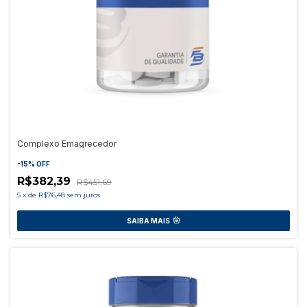
Complexo Emagrecedor
-
15
%
OFF
R$382,39
R$451,69
5
x
de
R$76,48
sem juros
SAIBA MAIS