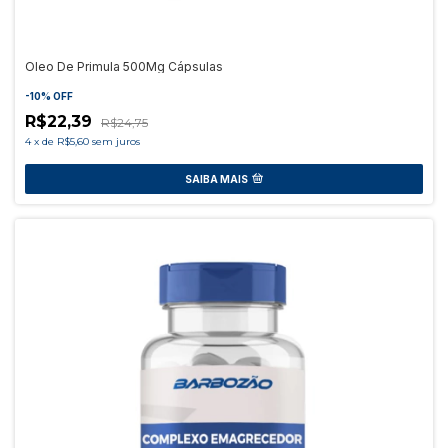
Oleo De Primula 500Mg Cápsulas
-
10
%
OFF
R$22,39
R$24,75
4
x
de
R$5,60
sem juros
SAIBA MAIS