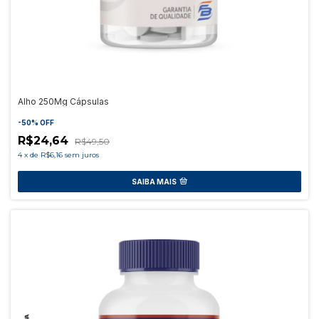
Alho 250Mg Cápsulas
-
50
%
OFF
R$24,64
R$49,50
4
x
de
R$6,16
sem juros
SAIBA MAIS