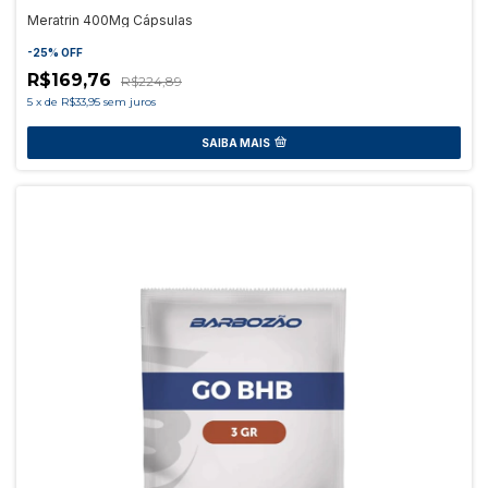
Meratrin 400Mg Cápsulas
-
25
%
OFF
R$169,76
R$224,89
5
x
de
R$33,95
sem juros
SAIBA MAIS