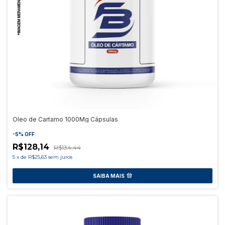
Oleo de Cartamo 1000Mg Cápsulas
-
5
%
OFF
R$128,14
R$134,44
5
x
de
R$25,63
sem juros
SAIBA MAIS