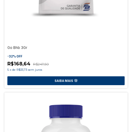
Go Bhb 3Gr
-
32
%
OFF
R$168,64
R$247,50
5
x
de
R$33,73
sem juros
SAIBA MAIS