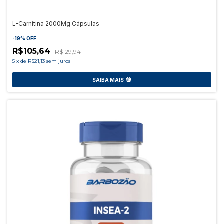
L-Carnitina 2000Mg Cápsulas
-
19
%
OFF
R$105,64
R$129,94
5
x
de
R$21,13
sem juros
SAIBA MAIS