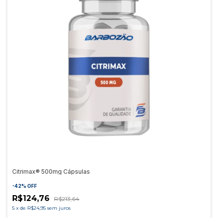
Citrimax® 500mg Cápsulas
-
42
%
OFF
R$124,76
R$213,64
5
x
de
R$24,95
sem juros