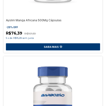
Ayslim Manga Africana 500Mg Cápsulas
-
25
%
OFF
R$76,39
R$101,59
5
x
de
R$15,28
sem juros
SAIBA MAIS