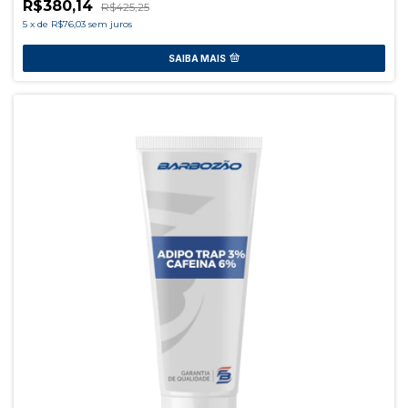
R$380,14
R$425,25
5
x
de
R$76,03
sem juros
SAIBA MAIS