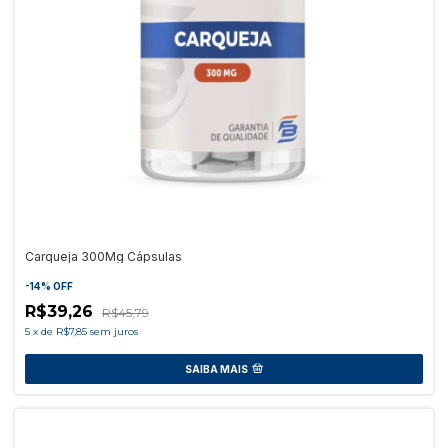
Carqueja 300Mg Cápsulas
-
14
%
OFF
R$39,26
R$45,79
5
x
de
R$7,85
sem juros
SAIBA MAIS