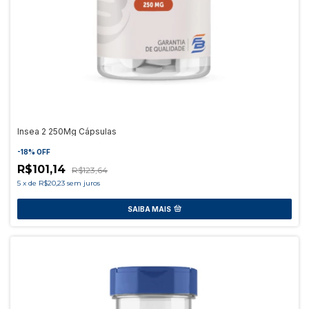
Insea 2 250Mg Cápsulas
-
18
%
OFF
R$101,14
R$123,64
5
x
de
R$20,23
sem juros
SAIBA MAIS