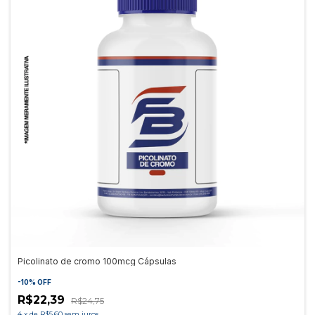
Picolinato de cromo 100mcg Cápsulas
-
10
%
OFF
R$22,39
R$24,75
4
x
de
R$5,60
sem juros