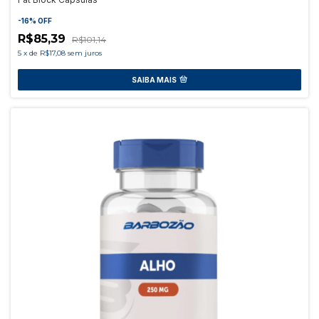
-
16
%
OFF
R$85,39
R$101,14
5
x
de
R$17,08
sem juros
SAIBA MAIS