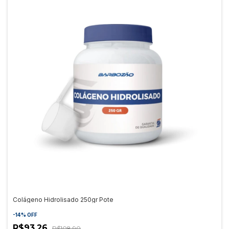
Colágeno Hidrolisado 250gr Pote
-
14
%
OFF
R$93,26
R$108,90