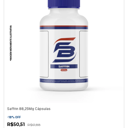
Saffrin 88,25Mg Cápsulas
-
18
%
OFF
R$50,51
R$61,88