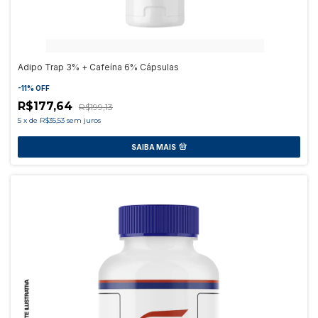
Adipo Trap 3% + Cafeína 6% Cápsulas
-
11
%
OFF
R$177,64
R$199,13
5
x
de
R$35,53
sem juros
SAIBA MAIS