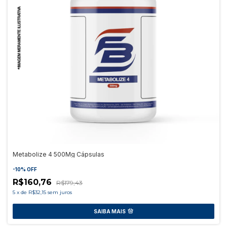
Metabolize 4 500Mg Cápsulas
-
10
%
OFF
R$160,76
R$179,43
5
x
de
R$32,15
sem juros
SAIBA MAIS