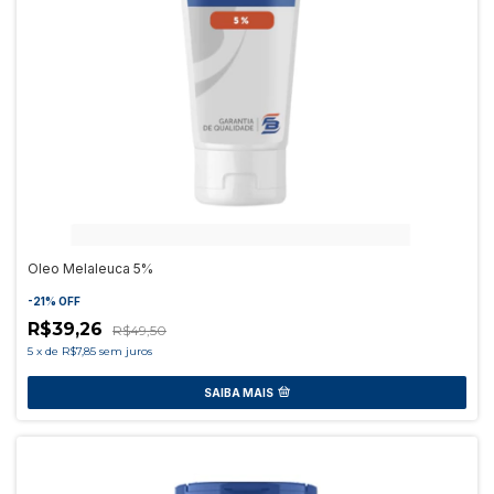
Oleo Melaleuca 5%
-
21
%
OFF
R$39,26
R$49,50
5
x
de
R$7,85
sem juros
SAIBA MAIS