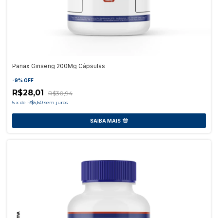
Panax Ginseng 200Mg Cápsulas
-
9
%
OFF
R$28,01
R$30,94
5
x
de
R$5,60
sem juros
SAIBA MAIS