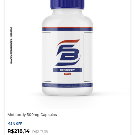
Metabody 500mg Cápsulas
-
12
%
OFF
R$218,14
R$247,39