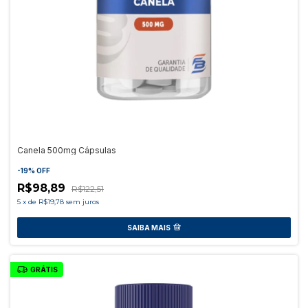
Canela 500mg Cápsulas
-
19
%
OFF
R$98,89
R$122,51
5
x
de
R$19,78
sem juros
SAIBA MAIS
GRÁTIS