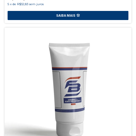
5
x
de
R$32,83
sem juros
SAIBA MAIS