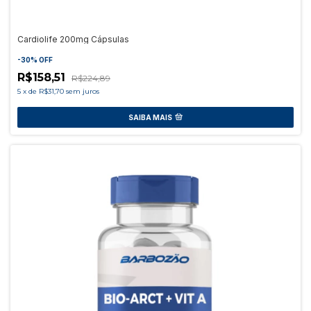
Cardiolife 200mg Cápsulas
-
30
%
OFF
R$158,51
R$224,89
5
x
de
R$31,70
sem juros
SAIBA MAIS