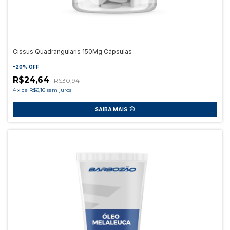
Cissus Quadrangularis 150Mg Cápsulas
-
20
%
OFF
R$24,64
R$30,94
4
x
de
R$6,16
sem juros
SAIBA MAIS