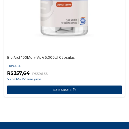
Bio Arct 100Mg + Vit A 5,000UI Cápsulas
-
10
%
OFF
R$357,64
R$396,56
5
x
de
R$71,53
sem juros
SAIBA MAIS