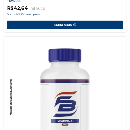
-
12
%
OFF
R$42,64
R$48,26
5
x
de
R$8,53
sem juros
SAIBA MAIS