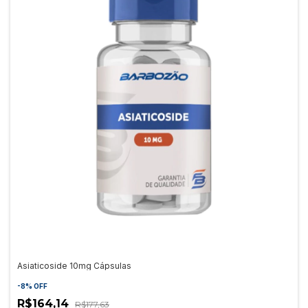
Asiaticoside 10mg Cápsulas
-
8
%
OFF
R$164,14
R$177,63