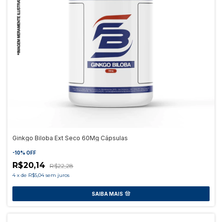
Ginkgo Biloba Ext Seco 60Mg Cápsulas
-
10
%
OFF
R$20,14
R$22,28
4
x
de
R$5,04
sem juros
SAIBA MAIS