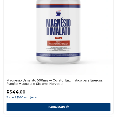
Magnésio Dimalato 500mg — Cofator Enzimático para Energia,
Função Muscular e Sistema Nervoso
R$44,00
5
x
de
R$8,80
sem juros
SAIBA MAIS