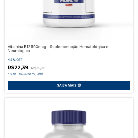
Vitamina B12 500mcg - Suplementação Hematológica e
Neurológica
-
14
%
OFF
R$22,39
R$25,99
4
x
de
R$5,60
sem juros
SAIBA MAIS