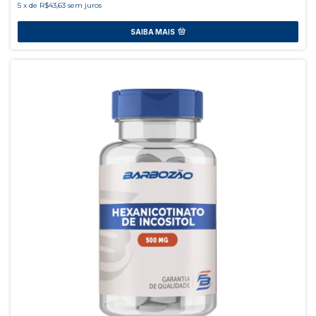
5
x
de
R$43,63
sem juros
SAIBA MAIS