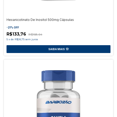
Hexanicotinato De Inositol 500mg Cápsulas
-
21
%
OFF
R$133,76
R$168,64
5
x
de
R$26,75
sem juros
SAIBA MAIS