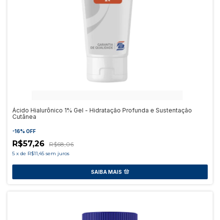
Ácido Hialurônico 1% Gel - Hidratação Profunda e Sustentação
Cutânea
-
16
%
OFF
R$57,26
R$68,06
5
x
de
R$11,45
sem juros
SAIBA MAIS