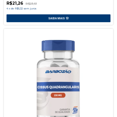
R$21,26
R$23,51
4
x
de
R$5,32
sem juros
SAIBA MAIS