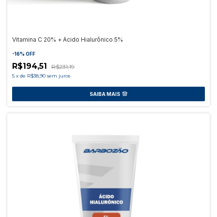
Vitamina C 20% + Ácido Hialurônico 5%
-
16
%
OFF
R$194,51
R$231,19
5
x
de
R$38,90
sem juros
SAIBA MAIS