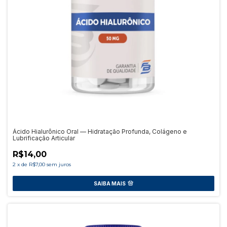
Ácido Hialurônico Oral — Hidratação Profunda, Colágeno e
Lubrificação Articular
R$14,00
2
x
de
R$7,00
sem juros
SAIBA MAIS