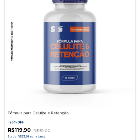
Fórmula para Celulite e Retenção
-
25
%
OFF
R$119,90
R$159,00
5
x
de
R$23,98
sem juros