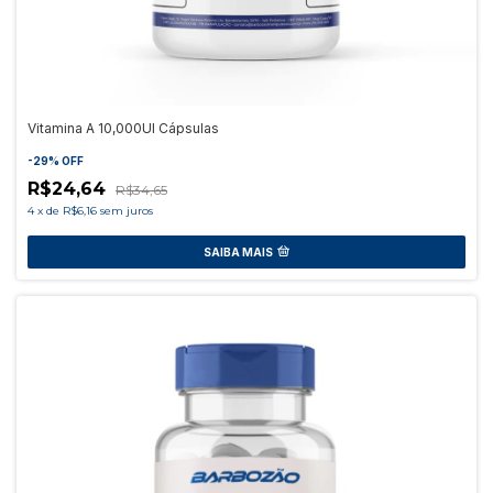
Vitamina A 10,000UI Cápsulas
-
29
%
OFF
R$24,64
R$34,65
4
x
de
R$6,16
sem juros
SAIBA MAIS