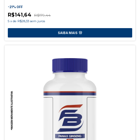
-
21
%
OFF
R$141,64
R$179,44
5
x
de
R$28,33
sem juros
SAIBA MAIS