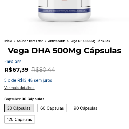
Início
>
Saúde e Bem Estar
>
Antioxidante
>
Vega DHA 500Mg Cápsulas
Vega DHA 500Mg Cápsulas
-
16
%
OFF
R$67,39
R$80,44
5
x
de
R$13,48
sem juros
Ver mais detalhes
Cápsulas:
30 Cápsulas
30 Cápsulas
60 Cápsulas
90 Cápsulas
120 Cápsulas