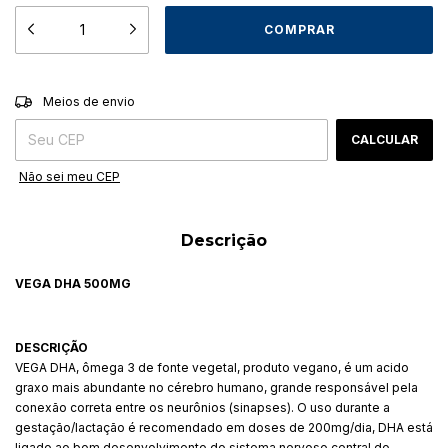
ALTERAR CEP
Entregas para o CEP:
Meios de envio
CALCULAR
Não sei meu CEP
Descrição
VEGA DHA 500MG
DESCRIÇÃO
VEGA DHA, ômega 3 de fonte vegetal, produto vegano, é um acido
graxo mais abundante no cérebro humano, grande responsável pela
conexão correta entre os neurônios (sinapses). O uso durante a
gestação/lactação é recomendado em doses de 200mg/dia, DHA está
ligado ao bom desenvolvimento do sistema nervoso central do