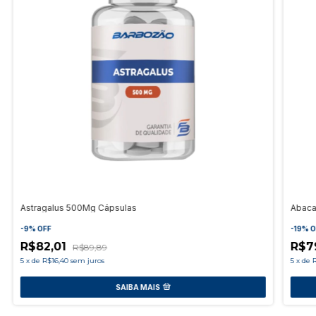
Astragalus 500Mg Cápsulas
Abacat
-
9
%
OFF
-
19
%
O
R$82,01
R$7
R$89,89
5
x
de
R$16,40
sem juros
5
x
de
R
SAIBA MAIS