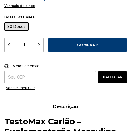
Ver mais detalhes
Doses:
30 Doses
30 Doses
ALTERAR CEP
Entregas para o CEP:
Meios de envio
CALCULAR
Não sei meu CEP
Descrição
TestoMax Carlão –