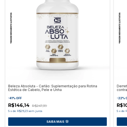
Beleza Absoluta - Carlão: Suplementação para Rotina
Derre
Estética de Cabelo, Pele e Unha
contr
-
41
%
OFF
-
22
%
R$146,14
R$1
R$247,39
5
x
de
R$29,23
sem juros
5
x
de
R
SAIBA MAIS