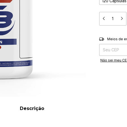
120 Cápsulas
Entregas para o 
Meios de e
Não sei meu C
Descrição