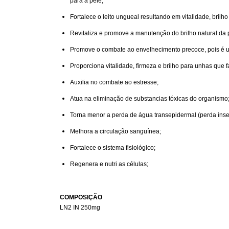
para a pele;
Fortalece o leito ungueal resultando em vitalidade, bril
Revitaliza e promove a manutenção do brilho natural da 
Promove o combate ao envelhecimento precoce, pois é um
Proporciona vitalidade, firmeza e brilho para unhas que 
Auxilia no combate ao estresse;
Atua na eliminação de substancias tóxicas do organismo
Torna menor a perda de água transepidermal (perda ins
Melhora a circulação sanguínea;
Fortalece o sistema fisiológico;
Regenera e nutri as células;
COMPOSIÇÃO
LN2 IN 250mg