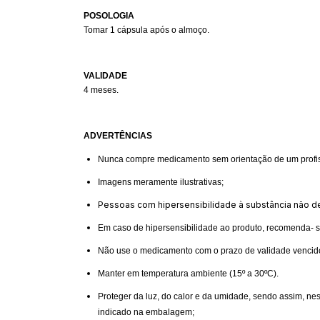
POSOLOGIA
Tomar 1 cápsula após o almoço.
VALIDADE
4 meses.
ADVERTÊNCIAS
Nunca compre medicamento sem orientação de um profiss
Imagens meramente ilustrativas;
Pessoas com hipersensibilidade à substância não de
Em caso de hipersensibilidade ao produto, recomenda- se 
Não use o medicamento com o prazo de validade vencid
Manter em temperatura ambiente (15º a 30ºC).
Proteger da luz, do calor e da umidade, sendo assim, n
indicado na embalagem;