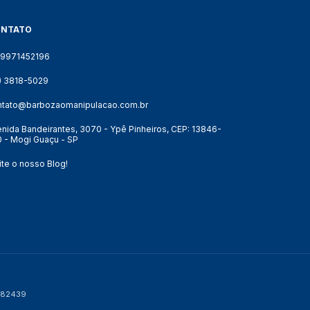
ONTATO
19971452196
9) 3818-5029
ntato@barbozaomanipulacao.com.br
nida Bandeirantes, 3070 - Ypê Pinheiros, CEP: 13846-
 - Mogi Guaçu - SP
ite o nosso Blog!
P 82439