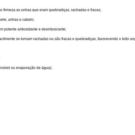
ho e firmeza as unhas que eram quebradiças, rachadas e fracas;
pele, unhas e cabelo;
 potente antioxidante e desintoxicante;
facilmente se tornam rachadas ou são fracas e quebradiças, favorecendo o leito un
;
ensível ou evaporação de água);