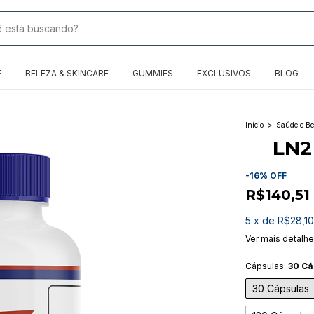
E
BELEZA & SKINCARE
GUMMIES
EXCLUSIVOS
BLOG
Início
>
Saúde e Be
LN2
-
16
%
OFF
R$140,51
5
x
de
R$28,10
Ver mais detalh
Cápsulas:
30 Cá
30 Cápsulas