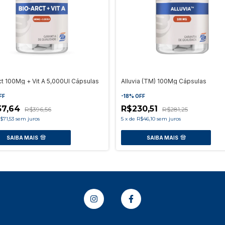
ct 100Mg + Vit A 5,000UI Cápsulas
Alluvia (TM) 100Mg Cápsulas
FF
-
18
%
OFF
57,64
R$230,51
R$396,56
R$281,25
$71,53
sem juros
5
x
de
R$46,10
sem juros
SAIBA MAIS
SAIBA MAIS