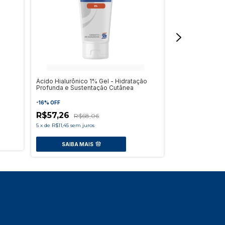
Ácido Hialurônico 1% Gel - Hidratação
Chá Vermelho E
Profunda e Sustentação Cutânea
-
9
%
OFF
-
16
%
OFF
R$149,51
R$57,26
R$
R$68,06
5
x
de
R$29,90
sem 
5
x
de
R$11,45
sem juros
SAIBA M
SAIBA MAIS