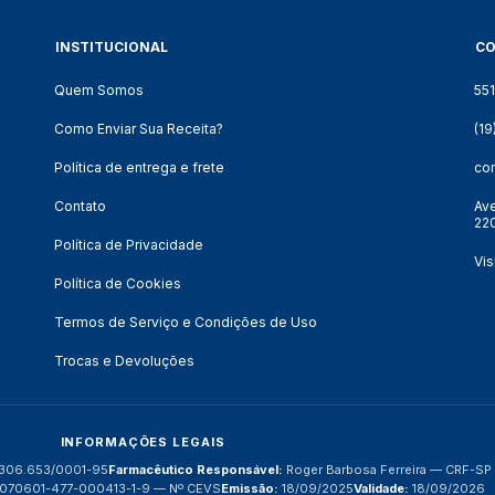
INSTITUCIONAL
C
Quem Somos
55
Como Enviar Sua Receita?
(1
Política de entrega e frete
co
Contato
Ave
220
Política de Privacidade
Vis
Política de Cookies
Termos de Serviço e Condições de Uso
Trocas e Devoluções
INFORMAÇÕES LEGAIS
306.653/0001-95
Farmacêutico Responsável:
Roger Barbosa Ferreira — CRF-S
070601-477-000413-1-9 — Nº CEVS
Emissão:
18/09/2025
Validade:
18/09/2026