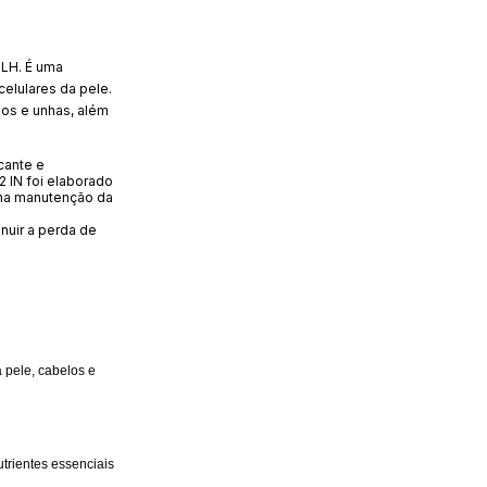
 LH. É uma
elulares da pele.
los e unhas, além
cante e
2 IN foi elaborado
 na manutenção da
nuir a perda de
a pele, cabelos e
trientes essenciais