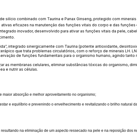
 de silício combinado com Taurina e Panax Ginseng, protegido com minerais
ativas eficazes na manutenção das funções vitais do corpo e das funções c
egrado inovador, desenvolvido para ativar as funções vitais da pele, cabe
cimento.
vida”, integrado sinergicamente com Taurina (potente antioxidante, desintoxi
rápico que trata problemas circulatórios, com o reforço de minerais LH. LN
servação de funções fundamentais para o organismo humano, agindo tanto
izar as membranas celulares, eliminar substâncias tóxicas do organismo, dimi
a e nutrir as células
.
te maior absorção e melhor aproveitamento no organismo;
star e equilíbrio e prevenindo o envelhecimento e revitalizando o brilho natural d
, resultando na eliminação de um aspecto ressecado na pele e na reposição dos nu