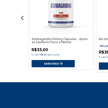
las
Ashwagandha 500mg Cápsulas - Apoio
Bio Ar
ao Equilíbrio Físico e Mental
-
10
%
O
R$33,00
R$3
5
x
de
R$6,60
sem juros
5
x
de
R
SAIBA MAIS