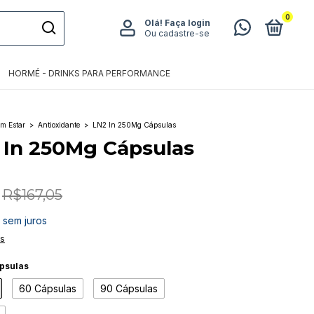
0
Olá!
Faça login
Ou cadastre-se
HORMÉ - DRINKS PARA PERFORMANCE
m Estar
>
Antioxidante
>
LN2 In 250Mg Cápsulas
 In 250Mg Cápsulas
R$167,05
sem juros
es
psulas
60 Cápsulas
90 Cápsulas