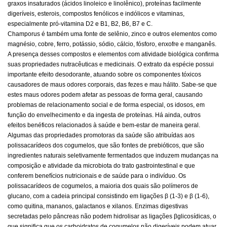
graxos insaturados (ácidos linoleico e linolênico), proteínas facilmente
digeríveis, esterois, compostos fenólicos e indólicos e vitaminas,
especialmente pró-vitamina D2 e B1, B2, B6, B7 e C.
Champorus é também uma fonte de selênio, zinco e outros elementos como
magnésio, cobre, ferro, potássio, sódio, cálcio, fósforo, enxofre e manganês.
A presença desses compostos e elementos com atividade biológica confirma
suas propriedades nutracêuticas e medicinais. O extrato da espécie possui
importante efeito desodorante, atuando sobre os componentes tóxicos
causadores de maus odores corporais, das fezes e mau hálito. Sabe-se que
estes maus odores podem afetar as pessoas de forma geral, causando
problemas de relacionamento social e de forma especial, os idosos, em
função do envelhecimento e da ingesta de proteínas. Há ainda, outros
efeitos benéficos relacionados à saúde e bem-estar de maneira geral.
Algumas das propriedades promotoras da saúde são atribuídas aos
polissacarídeos dos cogumelos, que são fontes de prebióticos, que são
ingredientes naturais seletivamente fermentados que induzem mudanças na
composição e atividade da microbiota do trato gastrointestinal e que
conferem benefícios nutricionais e de saúde para o indivíduo. Os
polissacarídeos de cogumelos, a maioria dos quais são polímeros de
glucano, com a cadeia principal consistindo em ligações
β
(1-3) e
β
(1-6),
como quitina, mananos, galactanos e xilanos. Enzimas digestivas
secretadas pelo pâncreas não podem hidrolisar as ligações
β
glicosídicas, o
que significa que os carboidratos de cogumelos não digeríveis podem atuar