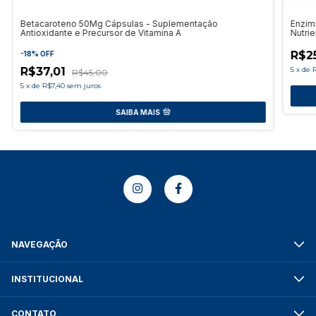
Betacaroteno 50Mg Cápsulas - Suplementação
Enzim
Antioxidante e Precursor de Vitamina A
Nutri
R$2
-
18
%
OFF
R$37,01
5
x
de
R
R$45,00
5
x
de
R$7,40
sem juros
SAIBA MAIS
NAVEGAÇÃO
INSTITUCIONAL
CONTATO