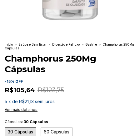
Início
>
Saúde e Bem Estar
>
Digestão e Refluxo
>
Gastrite
>
Champhorus 250Mg
Cápsulas
Champhorus 250Mg
Cápsulas
-
15
%
OFF
R$105,64
R$123,75
5
x
de
R$21,13
sem juros
Ver mais detalhes
Cápsulas:
30 Cápsulas
30 Cápsulas
60 Cápsulas