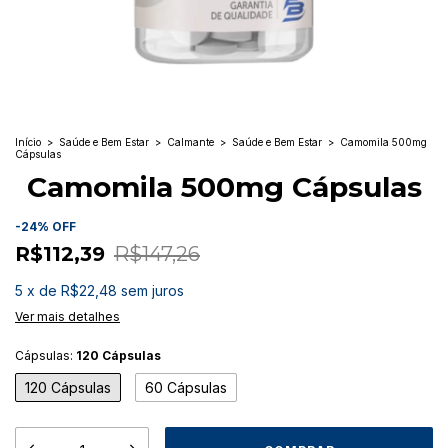
Início
>
Saúde e Bem Estar
>
Calmante
>
Saúde e Bem Estar
>
Camomila 500mg
Cápsulas
Camomila 500mg Cápsulas
-
24
%
OFF
R$112,39
R$147,26
5
x
de
R$22,48
sem juros
Ver mais detalhes
Cápsulas:
120 Cápsulas
120 Cápsulas
60 Cápsulas