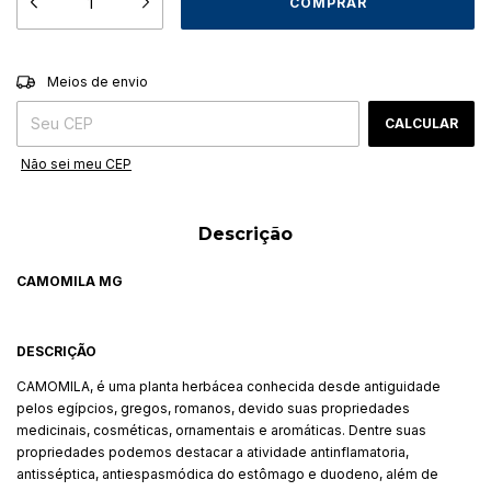
ALTERAR CEP
Entregas para o CEP:
Meios de envio
CALCULAR
Não sei meu CEP
Descrição
CAMOMILA MG
DESCRIÇÃO
CAMOMILA, é uma planta herbácea conhecida desde antiguidade
pelos egípcios, gregos, romanos, devido suas propriedades
medicinais, cosméticas, ornamentais e aromáticas. Dentre suas
propriedades podemos destacar a atividade antinflamatoria,
antisséptica, antiespasmódica do estômago e duodeno, além de