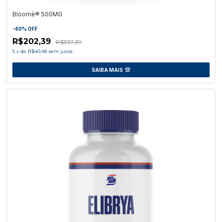
Bloomè® 500MG
-
40
%
OFF
R$202,39
R$337,39
5
x
de
R$40,48
sem juros
SAIBA MAIS