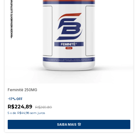
Feminitè 250MG
-
17
%
OFF
R$224,89
R$269,89
5
x
de
R$44,98
sem juros
SAIBA MAIS