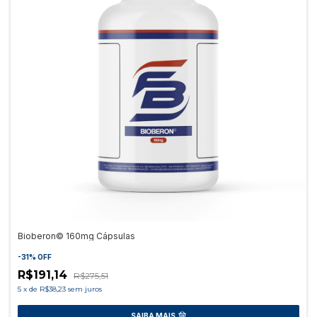
Bioberon© 160mg Cápsulas
-
31
%
OFF
R$191,14
R$275,51
5
x
de
R$38,23
sem juros
SAIBA MAIS