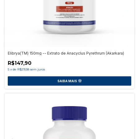
Elibrya(TM) 150mg -- Extrato de Anacyclus Pyrethrum (Akarkara)
R$147,90
5
x
de
R$29,58
sem juros
SAIBA MAIS